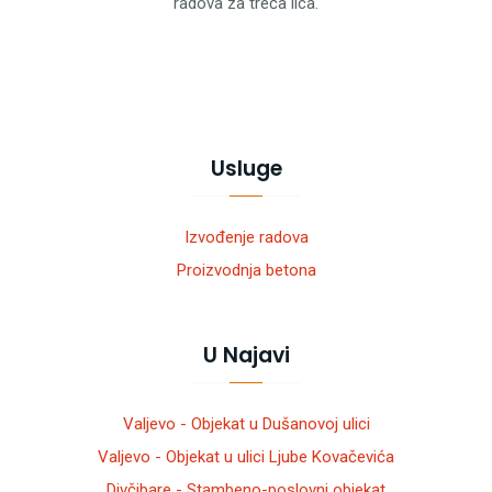
radova za treća lica.
Usluge
Izvođenje radova
Proizvodnja betona
U Najavi
Valjevo - Objekat u Dušanovoj ulici
Valjevo - Objekat u ulici Ljube Kovačevića
Divčibare - Stambeno-poslovni objekat